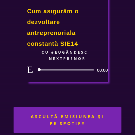
Cum asigurăm o
dezvoltare
antreprenoriala
constantă SIE14
CU
#EUGÂNDESC
|
NEXTPRENOR
Player
00:00
audio
ASCULTĂ EMISIUNEA ȘI
PE SPOTIFY