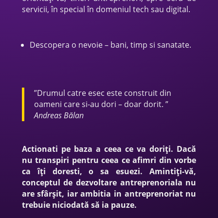
servicii, în special în domeniul tech sau digital.
Descopera o nevoie – bani, timp si sanatate.
”Drumul catre esec este construit din
oameni care si-au dori – doar dorit. ”
Andreas Bălan
Actionati pe baza a ceea ce va doriți. Dacă
nu transpiri pentru ceea ce afimri din vorbe
ca îți doresti, o sa esuezi.
Amintiți-vă,
conceptul de dezvoltare antreprenoriala nu
are sfârșit, iar ambitia in antreprenoriat nu
trebuie niciodată să ia pauze.