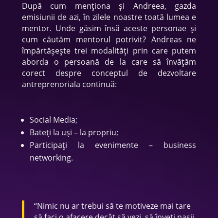
După cum menționa și Andreea, gazda
emisiunii de azi, în zilele noastre toată lumea e
mentor. Unde găsim însă aceste personae și
cum căutăm mentorul potrivit? Andreas ne
împărtășește trei modalități prin care putem
aborda o persoană de la care să învățăm
corect despre conceptul de dezvoltare
antreprenoriala continuă:
Social Media;
Bateți la uși – la propriu;
Participați la evenimente – business
networking.
“Nimic nu ar trebui să te motiveze mai tare
să faci o afacere decât să vezi, să înveți pașii