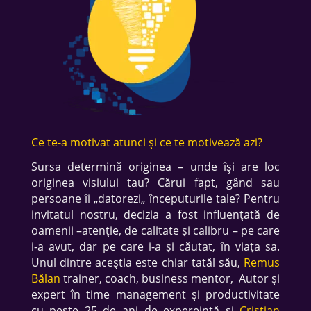
Ce te-a motivat atunci și ce te motivează azi?
Sursa determină originea – unde își are loc
originea visiului tau? Cărui fapt, gând sau
persoane îi „datorezi„ începuturile tale? Pentru
invitatul nostru, decizia a fost influențată de
oamenii –atenție, de calitate și calibru – pe care
i-a avut, dar pe care i-a și căutat, în viața sa.
Unul dintre aceștia este chiar tatăl său,
Remus
Bălan
trainer, coach, business mentor, Autor și
expert în time management și productivitate
cu peste 25 de ani de expereință și
Cristian