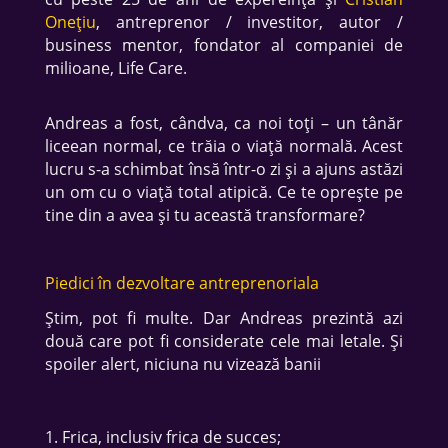
Onețiu
, antreprenor / investitor, autor /
business mentor, fondator al companiei de
milioane, Life Care.
Andreas a fost, cândva, ca noi toți – un tânăr
liceean normal, ce trăia o viață normală. Acest
lucru s-a schimbat însă într-o zi și a ajuns astăzi
un om cu o viață total atipică. Ce te oprește pe
tine din a avea și tu această transformare?
Piedici în dezvoltare antreprenoriala
Știm, pot fi multe. Dar Andreas prezintă azi
două care pot fi considerate cele mai letale. Și
spoiler alert, niciuna nu vizează banii
Frica, inclusiv frica de succes;