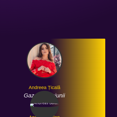
Andreea Țicală
Gazda Emisiunii