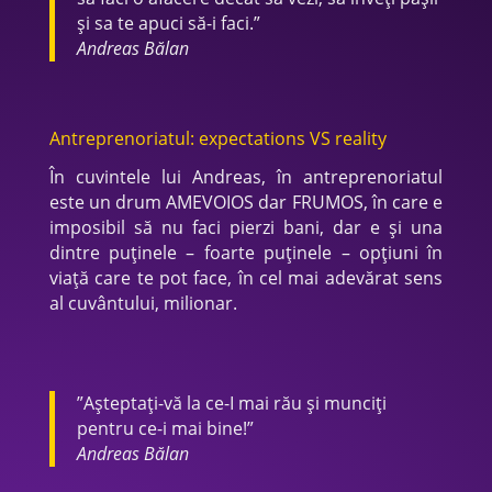
și sa te apuci să-i faci.”
Andreas Bălan
Antreprenoriatul: expectations VS reality
În cuvintele lui Andreas, în antreprenoriatul
este un drum AMEVOIOS dar FRUMOS, în care e
imposibil să nu faci pierzi bani, dar e și una
dintre puținele – foarte puținele – opțiuni în
viață care te pot face, în cel mai adevărat sens
al cuvântului, milionar.
”Așteptați-vă la ce-I mai rău și munciți
pentru ce-i mai bine!”
Andreas Bălan