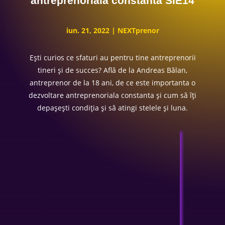
antreprenoriala constantă SIE14
iun. 21, 2022
|
NEXTprenor
Ești curios ce sfaturi au pentru tine antreprenorii
tineri și de succes? Află de la Andreas Bălan,
antreprenor de la 18 ani, de ce este importanta o
dezvoltare antreprenoriala constanta și cum să îți
depașești condiția și să atingi stelele și luna.