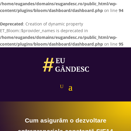
/home/eugandes/domains/eugandesc.ro/public_html/wp-
content/plugins/bloom/dashboard/dashboard.php
on line
94
Deprecated
: Creation of dynamic property
ET_Bloom::$provider_names is deprecated in
/home/eugandes/domains/eugandesc.ro/public_html/wp-
content/plugins/bloom/dashboard/dashboard.php
on line
95
EuGandesc
Cum asigurăm o dezvoltare antreprenoriala constantă SIE14
Play
1x
00:00
/
Episode
SUBSCRIBE
SHARE
Download file
|
Play in new window
SHARE
RSS FEED
LINK
Cum asigurăm o dezvoltare
EMBED