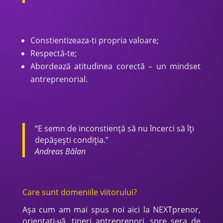
Constientizeaza-ti propria valoare;
Respectă-te;
Abordează atitudinea corectă – un mindset
antreprenorial.
“E semn de inconstiență să nu încerci să îți
depășești condiția.”
Andreas Bălan
Care sunt domeniile viitorului?
Așa cum am mai spus noi aici la NEXTprenor,
orientați-vă, tineri antreprenori, spre sera de